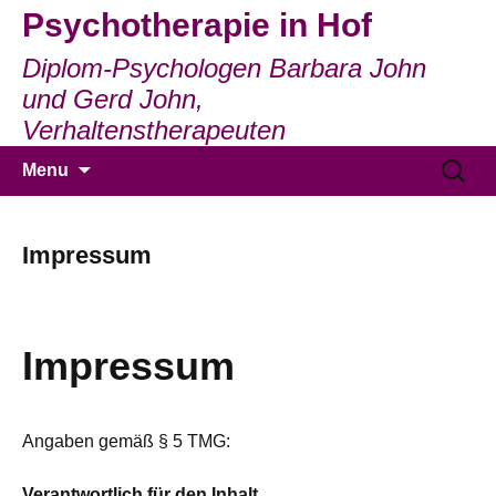
Psychotherapie in Hof
Diplom-Psychologen Barbara John
und Gerd John,
Verhaltenstherapeuten
Skip
Suchen
Menu
to
nach:
content
Impressum
Impressum
Angaben gemäß § 5 TMG:
Verantwortlich für den Inhalt