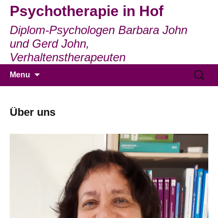
Psychotherapie in Hof
Diplom-Psychologen Barbara John
und Gerd John,
Verhaltenstherapeuten
Skip
Suchen
Menu
to
nach:
content
Über uns