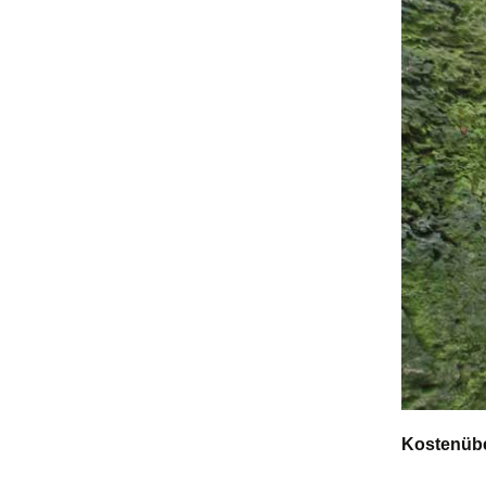
Kostenü
b