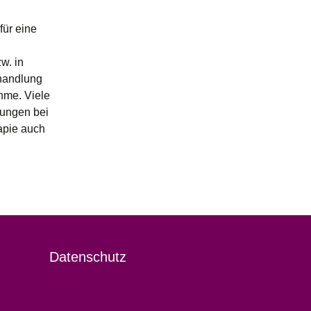
für eine
w. in
handlung
hme. Viele
zungen bei
apie auch
Datenschutz