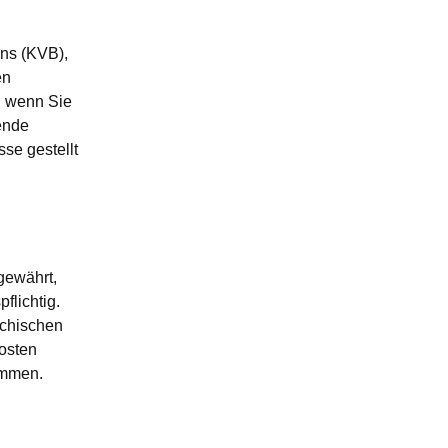
rns (KVB),
en
s, wenn Sie
ende
se gestellt
gewährt,
flichtig.
ychischen
Kosten
ommen.