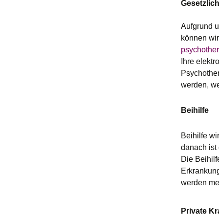
Gesetzlic
Aufgrund u
können wir
psychothe
Ihre elekt
Psychother
werden, we
Beihilfe
Beihilfe w
danach ist
Die Beihil
Erkrankung
werden mei
Private K