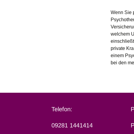
Wenn Sie p
Psychother
Versicheru
welchem Um
einschließ
private Kr
einem Psyc
bei den me
Telefon:
P
09281 1441414
P